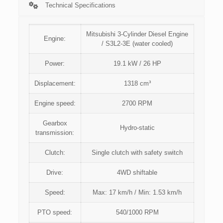
Technical Specifications
Mitsubishi 3-Cylinder Diesel Engine
Engine:
/ S3L2-3E (water cooled)
Power:
19.1 kW / 26 HP
Displacement:
1318 cm³
Engine speed:
2700 RPM
Gearbox
Hydro-static
transmission:
Clutch:
Single clutch with safety switch
Drive:
4WD shiftable
Speed:
Max: 17 km/h / Min: 1.53 km/h
PTO speed:
540/1000 RPM