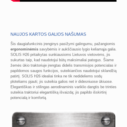
NAUJOS KARTOS GALIOS NAŠUMAS
Šis daugiafunkcinis įrenginys pasižymi galingumu, pažangiomis
ergonominėmis
savybėmis ir aukščiausio lygio keliamąja galia.
SOLIS H26 pritaikytas sunkiausioms Lietuvos vietovėms, jis
sukurtas taip, kad naudotojui būtų maksimaliai patogus. Šiame
žemės ūkio traktoriuje įrengtas didelis transmisijos potencialas ir
papildomos saugos funkcijos, suteikiančios naudotojui sklandžią
patirtį. SOLIS H26 idealiai tinka ne tik nedideliems sodų
ploteliams pjauti; jis suteikia galios net ir didesniuose ūkiuose.
Elegantiškas ir stilingas aerodinaminis variklio dangtis be trinties
suteikia traktoriui elegantišką išvaizdą; jis papildo išskirtinį
potencialą ir komfortą.