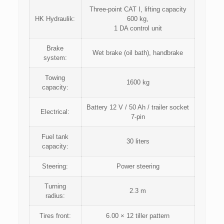
Three-point CAT I, lifting capacity
HK Hydraulik:
600 kg,
1 DA control unit
Brake
Wet brake (oil bath), handbrake
system:
Towing
1600 kg
capacity:
Battery 12 V / 50 Ah / trailer socket
Electrical:
7-pin
Fuel tank
30 liters
capacity:
Steering:
Power steering
Turning
2.3 m
radius:
Tires front:
6.00 × 12 tiller pattern