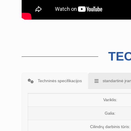
TEC
Techninės specifikacijos
standartinė įra
Variklis:
Galia:
Cilindrų darbinis tūris: