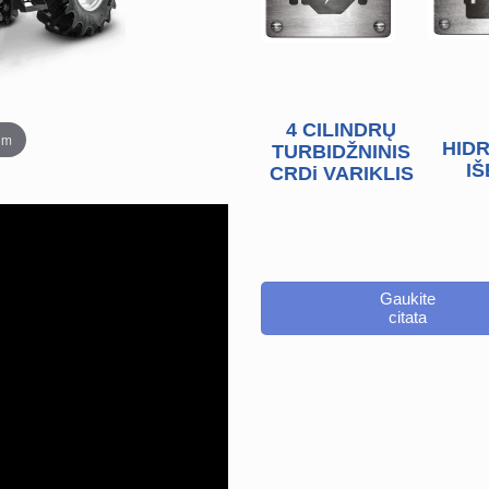
4 CILINDRŲ
om
HIDR
TURBIDŽNINIS
IŠ
CRDi VARIKLIS
Gaukite
citata