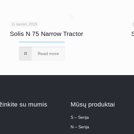
11 sausio, 2019
Solis N 75 Narrow Tractor
Read more
žinkite su mumis
Mūsų produktai
S – Serija
N – Serija