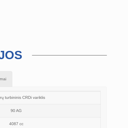
IJOS
umai
drų turbininis CRDi variklis
90 AG
4087 cc