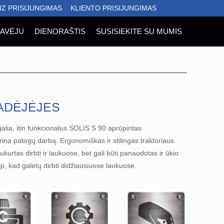
BIZ PRISIJUNGIMAS
KLIENTO PRISIJUNGIMAS
DAVĖJU
DIENORAŠTIS
SUSISIEKITE SU MUMIS
ADĖJĖJES
galia, itin funkcionalus SOLIS S 90 aprūpintas
ina patogų darbą. Ergonomiškas ir stilingas traktoriaus
 sukurtas dirbti ir laukuose, bet gali būti panaudotas ir ūkio
, kad galėtų dirbti didžiausiuose laukuose.