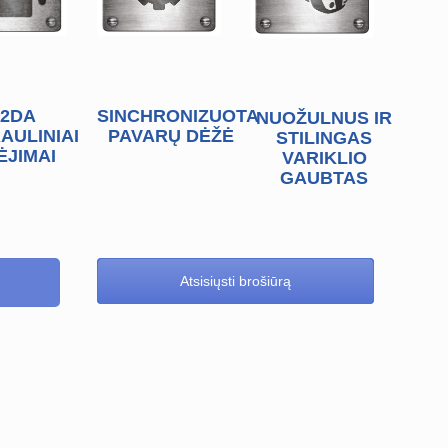
2DA
SINCHRONIZUOTA
NUOŽULNUS IR
AULINIAI
PAVARŲ DĖŽĖ
STILINGAS
ĖJIMAI
VARIKLIO
GAUBTAS
Atsisiųsti brošiūrą