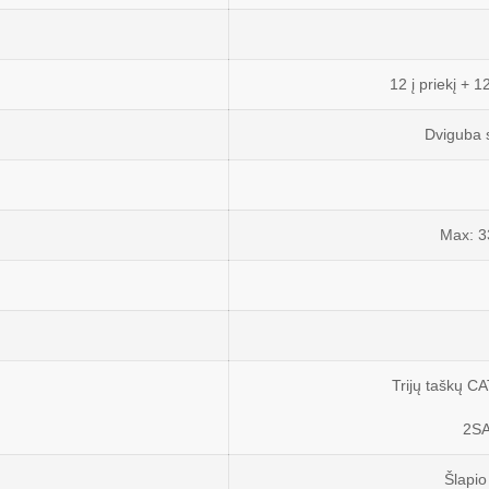
12 į priekį + 1
Dviguba 
Max: 3
:
Trijų taškų CA
2SA
Šlapio