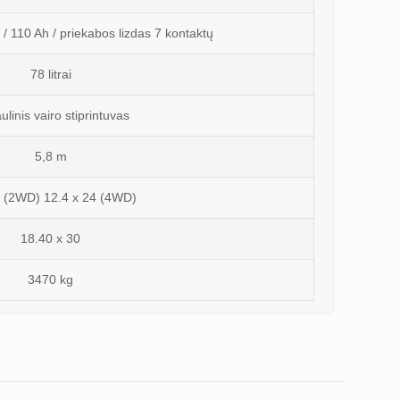
 / 110 Ah / priekabos lizdas 7 kontaktų
78 litrai
ulinis vairo stiprintuvas
5,8 m
6 (2WD) 12.4 x 24 (4WD)
18.40 x 30
3470 kg