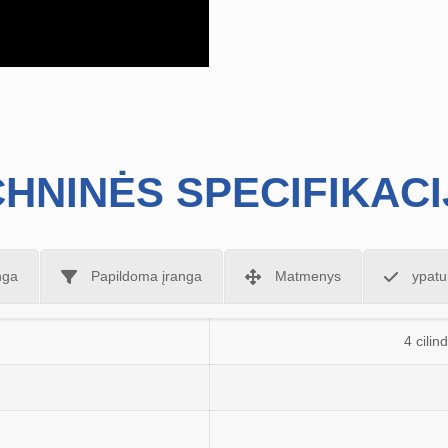
HNINĖS SPECIFIKAC
nga
Papildoma įranga
Matmenys
ypat
4 cilin