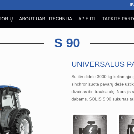
I
TORIŲ
ABOUT UAB LITECHNIJA
APIE ITL
TAPKITE PAR
S 90
UNIVERSALUS P
Su itin didele 3000 kg keliamąja 
sinchronizuota pavarų dėže užtikr
dizainas itin traukia akį. Nors jis
dabams. SOLIS S 90 sukurtas taip